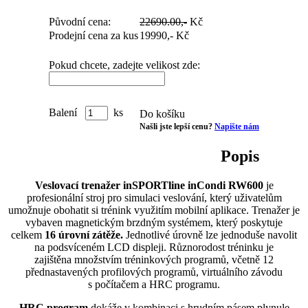
Původní cena:
22690.00,-
Kč
Prodejní cena za kus
19990,-
Kč
Pokud chcete, zadejte velikost zde:
Balení
ks
Do košíku
Našli jste lepší cenu?
Napište nám
Popis
Veslovací trenažer inSPORTline inCondi RW600
je
profesionální stroj pro simulaci veslování, který uživatelům
umožnuje obohatit si trénink využitím mobilní aplikace. Trenažer je
vybaven magnetickým brzdným systémem, který poskytuje
celkem
16 úrovní zátěže.
Jednotlivé úrovně lze jednoduše navolit
na podsvíceném LCD displeji. Různorodost tréninku je
zajištěna množstvím tréninkových programů, včetně 12
přednastavených profilových programů, virtuálního závodu
s počítačem a HRC programu.
HRC program
dokáže v kombinaci s hrudním pásem plynule