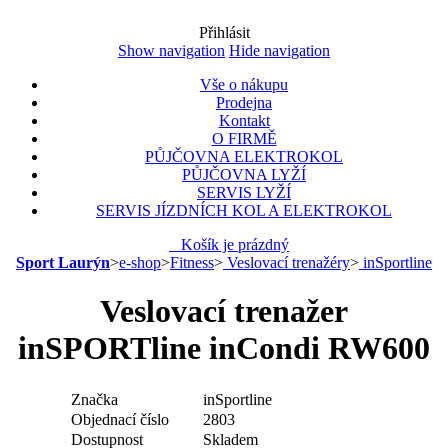
Přihlásit
Show navigation
Hide navigation
Vše o nákupu
Prodejna
Kontakt
O FIRMĚ
PŮJČOVNA ELEKTROKOL
PŮJČOVNA LYŽÍ
SERVIS LYŽÍ
SERVIS JÍZDNÍCH KOL A ELEKTROKOL
Košík je prázdný
Sport Laurýn
>
e-shop
>
Fitness
>
Veslovací trenažéry
>
inSportline
Veslovací trenažer
inSPORTline inCondi RW600
Značka
inSportline
Objednací číslo
2803
Dostupnost
Skladem