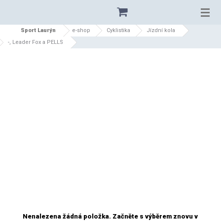
Sport Laurýn
e-shop
Cyklistika
Jízdní kola
-, Leader Fox a PELLS
stáří
názvu
ceny
dostupnosti
nejprodávanější
URČENÍ
Tříkolky
Hráč
Volný čas
Babety
Nenalezena žádná položka. Začněte s výběrem znovu v