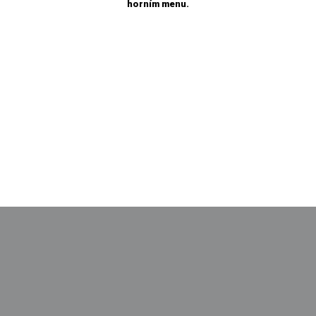
horním menu.
Sport Laurýn
, T. G. Masaryka 1084, 29301 Mladá Boleslav
Telefon: +420 608 331 033
| e-mail:
info@sportlauryn.cz