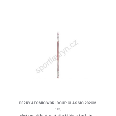
BĚŽKY ATOMIC WORLDCUP CLASSIC 202CM
1 ks,
Lehká a neuvěřitelně rychlá běžecká lyže na klasiku je pro