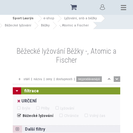
Sport Laurýn
e-shop
Lyžování, snb a běžky
Běžecké lyžování
Běžky
-, Atomic a Fischer
Běžecké lyžování Běžky -, Atomic a
Fischer
stáří
|
názvu
|
ceny
|
dostupnosti
|
nejprodávanější
filtrace
URČENÍ
Brýle
Přilby
Lyžování
Běžecké lyžování
Chrániče
Volný čas
Další filtry